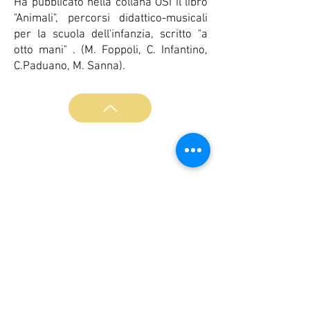
Ha pubblicato nella collana OSI il libro
"Animali", percorsi didattico-musicali
per la scuola dell'infanzia, scritto "a
otto mani" . (M. Foppoli, C. Infantino,
C.Paduano, M. Sanna).
L'Associazione Musica Nova è ente accreditato al
MIUR ai sensi della direttiva 170/2016