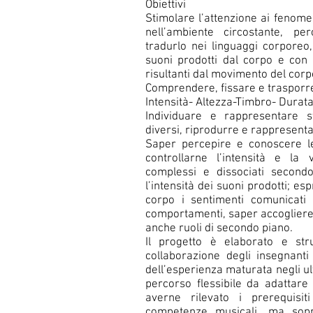
Obiettivi
Stimolare l’attenzione ai fenomen
nell’ambiente circostante, pe
tradurlo nei linguaggi corporeo,
suoni prodotti dal corpo e con
risultanti dal movimento del corp
Comprendere, fissare e trasporre 
Intensità- Altezza-Timbro- Durat
Individuare e rappresentare st
diversi, riprodurre e rappresenta
Saper percepire e conoscere le
controllarne l’intensità e la
complessi e dissociati second
l’intensità dei suoni prodotti; e
corpo i sentimenti comunicati d
comportamenti, saper accogliere 
anche ruoli di secondo piano.
Il progetto è elaborato e str
collaborazione degli insegnanti 
dell’esperienza maturata negli ul
percorso flessibile da adattare
averne rilevato i prerequisit
competenze musicali, ma sopra