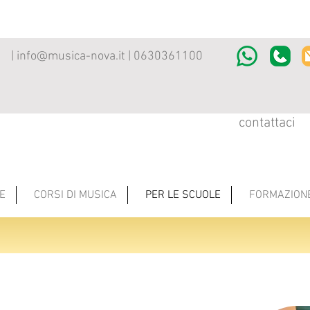
|
info@musica-nova.it
| 0630361100
contattaci
E
CORSI DI MUSICA
PER LE SCUOLE
FORMAZION