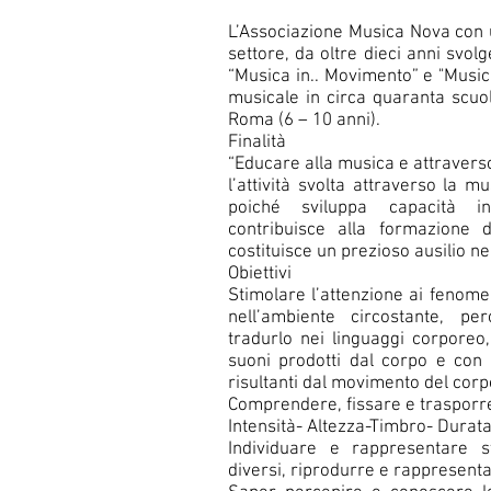
L’Associazione Musica Nova con u
settore, da oltre dieci anni svo
“Musica in.. Movimento” e "Musica
musicale in circa quaranta scuol
Roma (6 – 10 anni).
Finalità
“Educare alla musica e attravers
l’attività svolta attraverso la 
poiché sviluppa capacità int
contribuisce alla formazione de
costituisce un prezioso ausilio ne
Obiettivi
Stimolare l’attenzione ai fenomen
nell’ambiente circostante, pe
tradurlo nei linguaggi corporeo,
suoni prodotti dal corpo e con
risultanti dal movimento del corp
Comprendere, fissare e trasporre 
Intensità- Altezza-Timbro- Durat
Individuare e rappresentare st
diversi, riprodurre e rappresenta