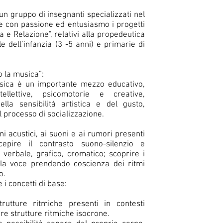
n gruppo di insegnanti specializzati nel
lge con passione ed entusiasmo i progetti
 e Relazione", relativi alla propedeutica
e dell’infanzia (3 -5 anni) e primarie di
o la musica”:
musica è un importante mezzo educativo,
ellettive, psicomotorie e creative,
lla sensibilità artistica e del gusto,
l processo di socializzazione.
i acustici, ai suoni e ai rumori presenti
rcepire il contrasto suono-silenzio e
 verbale, grafico, cromatico; scoprire i
 la voce prendendo coscienza dei ritmi
o.
i concetti di base:
a
rutture ritmiche presenti in contesti
re strutture ritmiche isocrone.