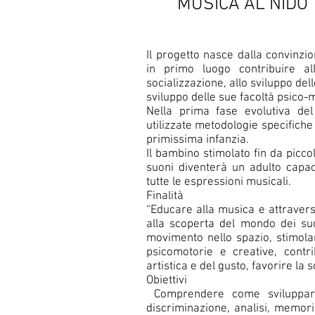
MUSICA AL NIDO
Il progetto nasce dalla convinzio
in primo luogo contribuire all
socializzazione, allo sviluppo dell
sviluppo delle sue facoltà psico-
Nella prima fase evolutiva d
utilizzate metodologie specifiche
primissima infanzia.
Il bambino stimolato fin da piccol
suoni diventerà un adulto capa
tutte le espressioni musicali.
Finalità
“Educare alla musica e attraver
alla scoperta del mondo dei suo
movimento nello spazio, stimolare
psicomotorie e creative, contri
artistica e del gusto, favorire la 
Obiettivi
Comprendere come sviluppare 
discriminazione, analisi, memor