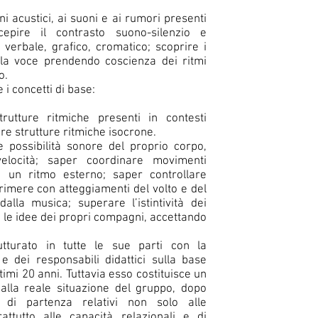
i acustici, ai suoni e ai rumori presenti
rcepire il contrasto suono-silenzio e
 verbale, grafico, cromatico; scoprire i
 la voce prendendo coscienza dei ritmi
o.
i concetti di base:
a
rutture ritmiche presenti in contesti
re strutture ritmiche isocrone.
 possibilità sonore del proprio corpo,
 velocità; saper coordinare movimenti
o un ritmo esterno; saper controllare
sprimere con atteggiamenti del volto e del
alla musica; superare l’istintività dei
le idee dei propri compagni, accettando
utturato in tutte le sue parti con la
e dei responsabili didattici sulla base
timi 20 anni. Tuttavia esso costituisce un
 alla reale situazione del gruppo, dopo
i di partenza relativi non solo alle
ttutto alle capacità relazionali e di