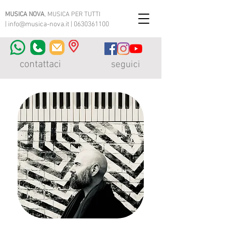
MUSICA NOVA
, MUSICA PER TUTTI
|
info@musica-nova.it
|
0630361100
contattaci
seguici