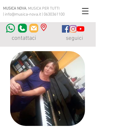
MUSICA NOVA
, MUSICA PER TUTTI
|
info@musica-nova.it
|
0630361100
contattaci
seguici