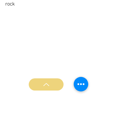
rock
L'Associazione Musica Nova è ente accreditato al
MIUR ai sensi della direttiva 170/2016