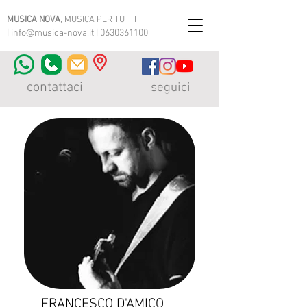
MUSICA NOVA
, MUSICA PER TUTTI
|
info@musica-nova.it
|
0630361100
contattaci
seguici
FRANCESCO D'AMICO