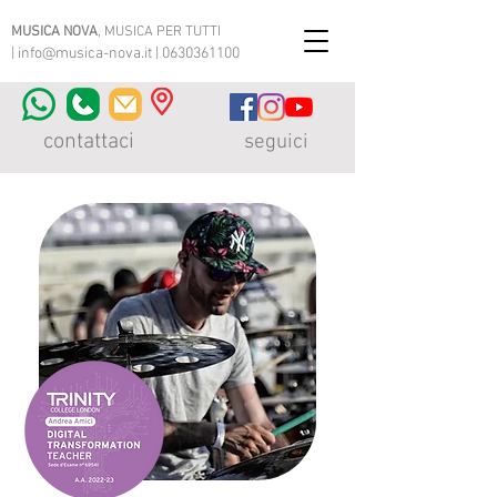
MUSICA NOVA
, MUSICA PER TUTTI
|
info@musica-nova.it
|
0630361100
contattaci
seguici