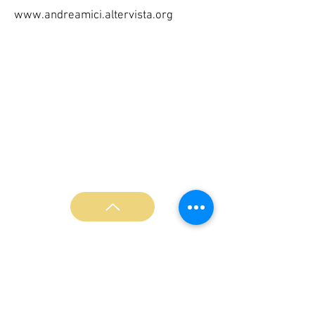
www.andreamici.altervista.org
L'Associazione Musica Nova è ente accreditato al
MIUR ai sensi della direttiva 170/2016