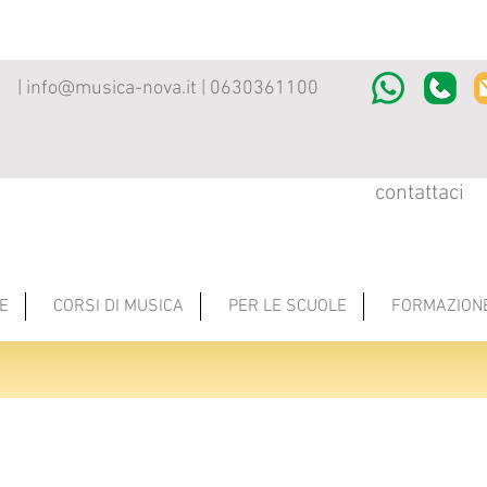
|
info@musica-nova.it
| 0630361100
contattaci
E
CORSI DI MUSICA
PER LE SCUOLE
FORMAZION