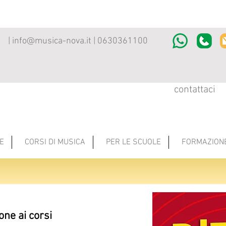
|
info@musica-nova.it
| 0630361100
contattaci
E
CORSI DI MUSICA
PER LE SCUOLE
FORMAZION
ione ai corsi