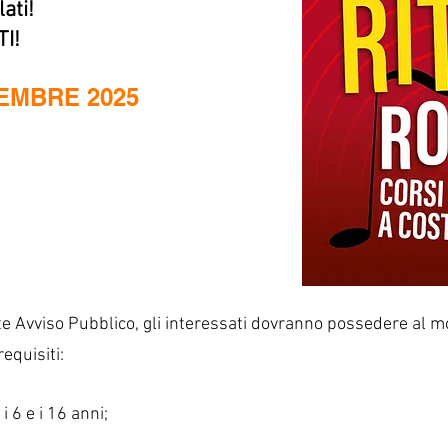
ati!
I!
EMBRE 2025
te Avviso Pubblico, gli interessati dovranno possedere al 
equisiti:
 6 e i 16 anni;